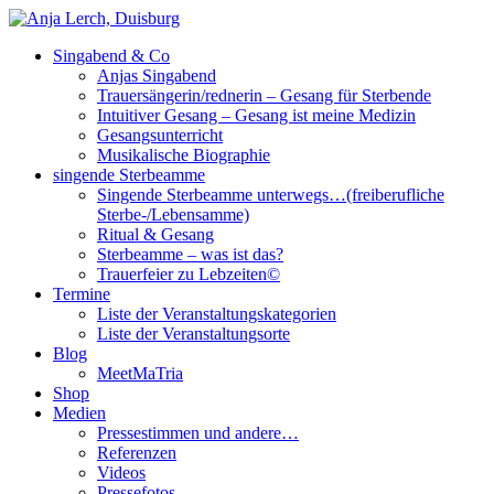
Singabend & Co
Singende Sterbeamme
Anjas Welt
Anjas Singabend
Trauersängerin/rednerin – Gesang für Sterbende
Intuitiver Gesang – Gesang ist meine Medizin
Gesangsunterricht
Musikalische Biographie
singende Sterbeamme
Singende Sterbeamme unterwegs…(freiberufliche
Sterbe-/Lebensamme)
Ritual & Gesang
Sterbeamme – was ist das?
Trauerfeier zu Lebzeiten©
Termine
Liste der Veranstaltungskategorien
Liste der Veranstaltungsorte
Blog
MeetMaTria
Shop
Medien
Pressestimmen und andere…
Referenzen
Videos
Pressefotos