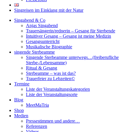
Singreisen im Einklang mit der Natur
Singabend & Co
Anjas Singabend
Trauersängerin/rednerin – Gesang für Sterbende
Intuitiver Gesang – Gesang ist meine Medizin
Gesangsunterricht
Musikalische Biographie
singende Sterbeamme
Singende Sterbeamme unterwegs…(freiberufliche
Sterbe-/Lebensamme)
Ritual & Gesang
Sterbeamme – was ist das?
Trauerfeier zu Lebzeiten©
Termine
Liste der Veranstaltungskategorien
Liste der Veranstaltungsorte
Blog
MeetMaTria
Shop
Medien
Pressestimmen und andere…
Referenzen
Videos