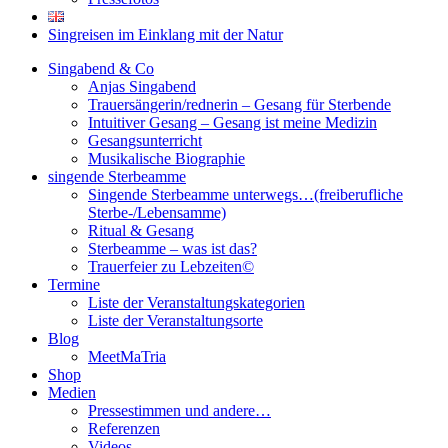
Singreisen im Einklang mit der Natur
Singabend & Co
Anjas Singabend
Trauersängerin/rednerin – Gesang für Sterbende
Intuitiver Gesang – Gesang ist meine Medizin
Gesangsunterricht
Musikalische Biographie
singende Sterbeamme
Singende Sterbeamme unterwegs…(freiberufliche
Sterbe-/Lebensamme)
Ritual & Gesang
Sterbeamme – was ist das?
Trauerfeier zu Lebzeiten©
Termine
Liste der Veranstaltungskategorien
Liste der Veranstaltungsorte
Blog
MeetMaTria
Shop
Medien
Pressestimmen und andere…
Referenzen
Videos