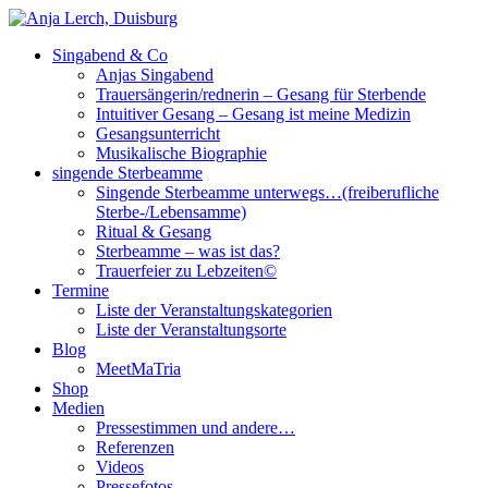
Singabend & Co
Singende Sterbeamme
Anjas Welt
Anjas Singabend
Trauersängerin/rednerin – Gesang für Sterbende
Intuitiver Gesang – Gesang ist meine Medizin
Gesangsunterricht
Musikalische Biographie
singende Sterbeamme
Singende Sterbeamme unterwegs…(freiberufliche
Sterbe-/Lebensamme)
Ritual & Gesang
Sterbeamme – was ist das?
Trauerfeier zu Lebzeiten©
Termine
Liste der Veranstaltungskategorien
Liste der Veranstaltungsorte
Blog
MeetMaTria
Shop
Medien
Pressestimmen und andere…
Referenzen
Videos
Pressefotos