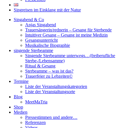
Singreisen im Einklang mit der Natur
Singabend & Co
Anjas Singabend
Trauersängerin/rednerin – Gesang für Sterbende
Intuitiver Gesang – Gesang ist meine Medizin
Gesangsunterricht
Musikalische Biographie
singende Sterbeamme
Singende Sterbeamme unterwegs…(freiberufliche
Sterbe-/Lebensamme)
Ritual & Gesang
Sterbeamme – was ist das?
Trauerfeier zu Lebzeiten©
Termine
Liste der Veranstaltungskategorien
Liste der Veranstaltungsorte
Blog
MeetMaTria
Shop
Medien
Pressestimmen und andere…
Referenzen
Videos