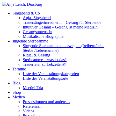
Singabend & Co
Singende Sterbeamme
Anjas Welt
Anjas Singabend
Trauersängerin/rednerin – Gesang für Sterbende
Intuitiver Gesang – Gesang ist meine Medizin
Gesangsunterricht
Musikalische Biographie
singende Sterbeamme
Singende Sterbeamme unterwegs…(freiberufliche
Sterbe-/Lebensamme)
Ritual & Gesang
Sterbeamme – was ist das?
Trauerfeier zu Lebzeiten©
Termine
Liste der Veranstaltungskategorien
Liste der Veranstaltungsorte
Blog
MeetMaTria
Shop
Medien
Pressestimmen und andere…
Referenzen
Videos
Pressefotos