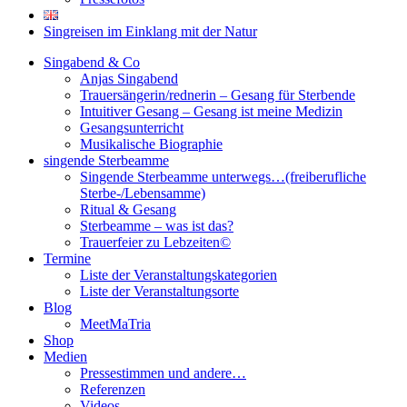
Singreisen im Einklang mit der Natur
Singabend & Co
Anjas Singabend
Trauersängerin/rednerin – Gesang für Sterbende
Intuitiver Gesang – Gesang ist meine Medizin
Gesangsunterricht
Musikalische Biographie
singende Sterbeamme
Singende Sterbeamme unterwegs…(freiberufliche
Sterbe-/Lebensamme)
Ritual & Gesang
Sterbeamme – was ist das?
Trauerfeier zu Lebzeiten©
Termine
Liste der Veranstaltungskategorien
Liste der Veranstaltungsorte
Blog
MeetMaTria
Shop
Medien
Pressestimmen und andere…
Referenzen
Videos