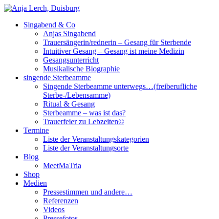
Singabend & Co
Singende Sterbeamme
Anjas Welt
Anjas Singabend
Trauersängerin/rednerin – Gesang für Sterbende
Intuitiver Gesang – Gesang ist meine Medizin
Gesangsunterricht
Musikalische Biographie
singende Sterbeamme
Singende Sterbeamme unterwegs…(freiberufliche
Sterbe-/Lebensamme)
Ritual & Gesang
Sterbeamme – was ist das?
Trauerfeier zu Lebzeiten©
Termine
Liste der Veranstaltungskategorien
Liste der Veranstaltungsorte
Blog
MeetMaTria
Shop
Medien
Pressestimmen und andere…
Referenzen
Videos
Pressefotos