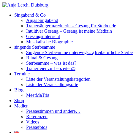
Singabend & Co
Singende Sterbeamme
Anjas Welt
Anjas Singabend
Trauersängerin/rednerin – Gesang für Sterbende
Intuitiver Gesang – Gesang ist meine Medizin
Gesangsunterricht
Musikalische Biographie
singende Sterbeamme
Singende Sterbeamme unterwegs…(freiberufliche Sterb
Ritual & Gesang
Sterbeamme – was ist das?
Trauerfeier zu Lebzeiten©
Termine
Liste der Veranstaltungskategorien
Liste der Veranstaltungsorte
Blog
MeetMaTria
Shop
Medien
Pressestimmen und andere…
Referenzen
Videos
Pressefotos