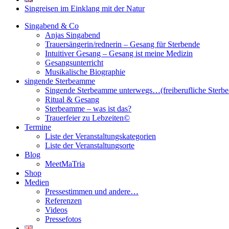
Singreisen im Einklang mit der Natur
Singabend & Co
Anjas Singabend
Trauersängerin/rednerin – Gesang für Sterbende
Intuitiver Gesang – Gesang ist meine Medizin
Gesangsunterricht
Musikalische Biographie
singende Sterbeamme
Singende Sterbeamme unterwegs…(freiberufliche Sterb
Ritual & Gesang
Sterbeamme – was ist das?
Trauerfeier zu Lebzeiten©
Termine
Liste der Veranstaltungskategorien
Liste der Veranstaltungsorte
Blog
MeetMaTria
Shop
Medien
Pressestimmen und andere…
Referenzen
Videos
Pressefotos