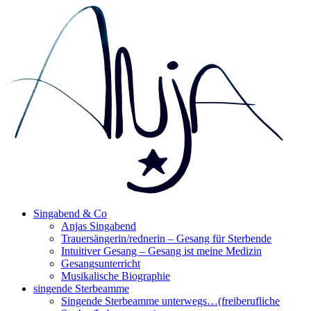
Singabend & Co
Singende Sterbeamme
Anjas Welt
Anjas Singabend
Trauersängerin/rednerin – Gesang für Sterbende
Intuitiver Gesang – Gesang ist meine Medizin
Gesangsunterricht
Musikalische Biographie
singende Sterbeamme
Singende Sterbeamme unterwegs…(freiberufliche