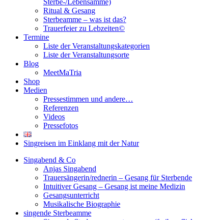
Sterbe-/Lebensamme)
Ritual & Gesang
Sterbeamme – was ist das?
Trauerfeier zu Lebzeiten©
Termine
Liste der Veranstaltungskategorien
Liste der Veranstaltungsorte
Blog
MeetMaTria
Shop
Medien
Pressestimmen und andere…
Referenzen
Videos
Pressefotos
Singreisen im Einklang mit der Natur
Singabend & Co
Anjas Singabend
Trauersängerin/rednerin – Gesang für Sterbende
Intuitiver Gesang – Gesang ist meine Medizin
Gesangsunterricht
Musikalische Biographie
singende Sterbeamme