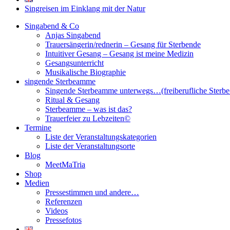
Singreisen im Einklang mit der Natur
Singabend & Co
Anjas Singabend
Trauersängerin/rednerin – Gesang für Sterbende
Intuitiver Gesang – Gesang ist meine Medizin
Gesangsunterricht
Musikalische Biographie
singende Sterbeamme
Singende Sterbeamme unterwegs…(freiberufliche Sterb
Ritual & Gesang
Sterbeamme – was ist das?
Trauerfeier zu Lebzeiten©
Termine
Liste der Veranstaltungskategorien
Liste der Veranstaltungsorte
Blog
MeetMaTria
Shop
Medien
Pressestimmen und andere…
Referenzen
Videos
Pressefotos