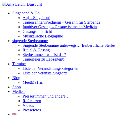
Singabend & Co
Singende Sterbeamme
Anjas Welt
Anjas Singabend
Trauersängerin/rednerin – Gesang für Sterbende
Intuitiver Gesang – Gesang ist meine Medizin
Gesangsunterricht
Musikalische Biographie
singende Sterbeamme
Singende Sterbeamme unterwegs…(freiberufliche Sterb
Ritual & Gesang
Sterbeamme – was ist das?
Trauerfeier zu Lebzeiten©
Termine
Liste der Veranstaltungskategorien
Liste der Veranstaltungsorte
Blog
MeetMaTria
Shop
Medien
Pressestimmen und andere…
Referenzen
Videos
Pressefotos