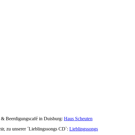
r & Beerdigungscafé in Duisburg:
Haus Scheuten
r, zu unserer ´Lieblingssongs CD`:
Lieblingssongs