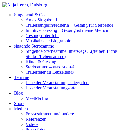
Singabend & Co
Singende Sterbeamme
Anjas Welt
Anjas Singabend
Trauersängerin/rednerin – Gesang für Sterbende
Intuitiver Gesang – Gesang ist meine Medizin
Gesangsunterricht
Musikalische Biographie
singende Sterbeamme
Singende Sterbeamme unterwegs…(freiberufliche
Sterbe-/Lebensamme)
Ritual & Gesang
Sterbeamme – was ist das?
Trauerfeier zu Lebzeiten©
Termine
Liste der Veranstaltungskategorien
Liste der Veranstaltungsorte
Blog
MeetMaTria
Shop
Medien
Pressestimmen und andere…
Referenzen
Videos
Pressefotos