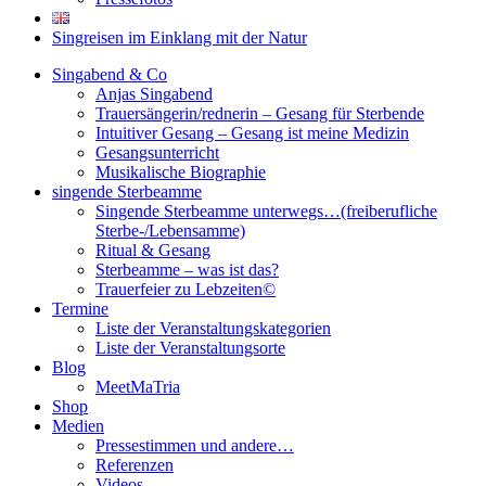
Singreisen im Einklang mit der Natur
Singabend & Co
Anjas Singabend
Trauersängerin/rednerin – Gesang für Sterbende
Intuitiver Gesang – Gesang ist meine Medizin
Gesangsunterricht
Musikalische Biographie
singende Sterbeamme
Singende Sterbeamme unterwegs…(freiberufliche
Sterbe-/Lebensamme)
Ritual & Gesang
Sterbeamme – was ist das?
Trauerfeier zu Lebzeiten©
Termine
Liste der Veranstaltungskategorien
Liste der Veranstaltungsorte
Blog
MeetMaTria
Shop
Medien
Pressestimmen und andere…
Referenzen
Videos