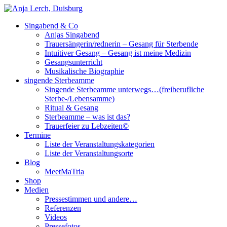
Singabend & Co
Singende Sterbeamme
Anjas Welt
Anjas Singabend
Trauersängerin/rednerin – Gesang für Sterbende
Intuitiver Gesang – Gesang ist meine Medizin
Gesangsunterricht
Musikalische Biographie
singende Sterbeamme
Singende Sterbeamme unterwegs…(freiberufliche
Sterbe-/Lebensamme)
Ritual & Gesang
Sterbeamme – was ist das?
Trauerfeier zu Lebzeiten©
Termine
Liste der Veranstaltungskategorien
Liste der Veranstaltungsorte
Blog
MeetMaTria
Shop
Medien
Pressestimmen und andere…
Referenzen
Videos
Pressefotos