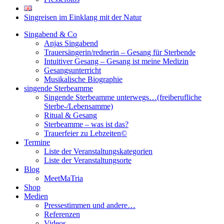
Singreisen im Einklang mit der Natur
Singabend & Co
Anjas Singabend
Trauersängerin/rednerin – Gesang für Sterbende
Intuitiver Gesang – Gesang ist meine Medizin
Gesangsunterricht
Musikalische Biographie
singende Sterbeamme
Singende Sterbeamme unterwegs…(freiberufliche
Sterbe-/Lebensamme)
Ritual & Gesang
Sterbeamme – was ist das?
Trauerfeier zu Lebzeiten©
Termine
Liste der Veranstaltungskategorien
Liste der Veranstaltungsorte
Blog
MeetMaTria
Shop
Medien
Pressestimmen und andere…
Referenzen
Videos