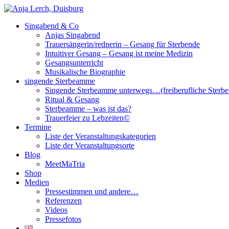
Singabend & Co
Singende Sterbeamme
Anjas Welt
Anjas Singabend
Trauersängerin/rednerin – Gesang für Sterbende
Intuitiver Gesang – Gesang ist meine Medizin
Gesangsunterricht
Musikalische Biographie
singende Sterbeamme
Singende Sterbeamme unterwegs…(freiberufliche Sterb
Ritual & Gesang
Sterbeamme – was ist das?
Trauerfeier zu Lebzeiten©
Termine
Liste der Veranstaltungskategorien
Liste der Veranstaltungsorte
Blog
MeetMaTria
Shop
Medien
Pressestimmen und andere…
Referenzen
Videos
Pressefotos