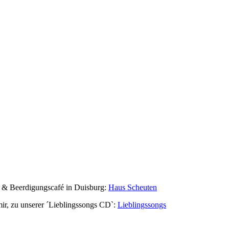
r & Beerdigungscafé in Duisburg:
Haus Scheuten
r, zu unserer ´Lieblingssongs CD`:
Lieblingssongs