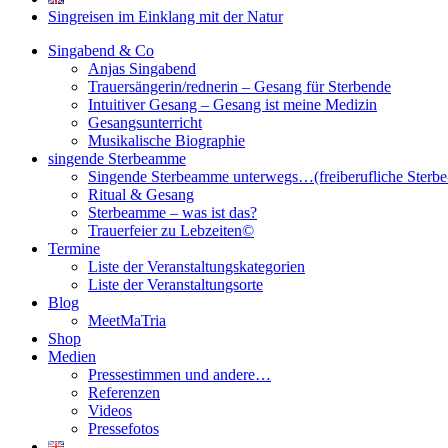
Singreisen im Einklang mit der Natur
Singabend & Co
Anjas Singabend
Trauersängerin/rednerin – Gesang für Sterbende
Intuitiver Gesang – Gesang ist meine Medizin
Gesangsunterricht
Musikalische Biographie
singende Sterbeamme
Singende Sterbeamme unterwegs…(freiberufliche Sterb
Ritual & Gesang
Sterbeamme – was ist das?
Trauerfeier zu Lebzeiten©
Termine
Liste der Veranstaltungskategorien
Liste der Veranstaltungsorte
Blog
MeetMaTria
Shop
Medien
Pressestimmen und andere…
Referenzen
Videos
Pressefotos