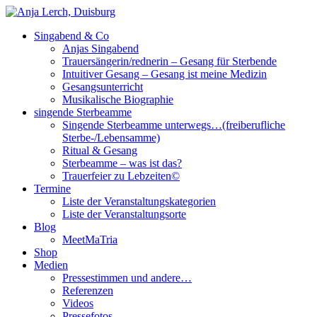
Singabend & Co
Singende Sterbeamme
Anjas Welt
Anjas Singabend
Trauersängerin/rednerin – Gesang für Sterbende
Intuitiver Gesang – Gesang ist meine Medizin
Gesangsunterricht
Musikalische Biographie
singende Sterbeamme
Singende Sterbeamme unterwegs…(freiberufliche
Sterbe-/Lebensamme)
Ritual & Gesang
Sterbeamme – was ist das?
Trauerfeier zu Lebzeiten©
Termine
Liste der Veranstaltungskategorien
Liste der Veranstaltungsorte
Blog
MeetMaTria
Shop
Medien
Pressestimmen und andere…
Referenzen
Videos
Pressefotos