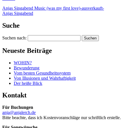
Anjas Singabend Music (was my first love)-ausverkauft-
Anjas Singabend
Suche
Suchen nach:
Neueste Beiträge
WOHIN?
Bewunderung
Vom besten Gesundheitssystem
Von Illusionen und Wahrhaftigkeit
Der heiße Blick
Kontakt
Für Buchungen
anja@anjalerch.de
Bitte beachte, dass ich Kostenvoranschläge nur schriftlich erstelle.
Für Songwünsche