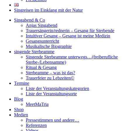
Singreisen im Einklang mit der Natur
Singabend & Co
Anjas Singabend
Trauersängerin/rednerin – Gesang für Sterbende
Intuitiver Gesang – Gesang ist meine Medizin
Gesangsunterricht
Musikalische Biographie
singende Sterbeamme
Singende Sterbeamme unterwegs…(freiberufliche
Sterbe-/Lebensamme)
Ritual & Gesang
Sterbeamme – was ist das?
Trauerfeier zu Lebzeiten©
Termine
Liste der Veranstaltungskategorien
Liste der Veranstaltungsorte
Blog
MeetMaTria
Shop
Medien
Pressestimmen und andere…
Referenzen
Videos