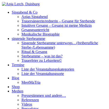
Singabend & Co
Singende Sterbeamme
Anjas Welt
Anjas Singabend
Trauersängerin/rednerin – Gesang für Sterbende
Intuitiver Gesang – Gesang ist meine Medizin
Gesangsunterricht
Musikalische Biographie
singende Sterbeamme
Singende Sterbeamme unterwegs…(freiberufliche
Sterbe-/Lebensamme)
Ritual & Gesang
Sterbeamme – was ist das?
Trauerfeier zu Lebzeiten©
Termine
Liste der Veranstaltungskategorien
Liste der Veranstaltungsorte
Blog
MeetMaTria
Shop
Medien
Pressestimmen und andere…
Referenzen
Videos
Pressefotos