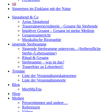
Singreisen im Einklang mit der Natur
Singabend & Co
Anjas Singabend
Trauersängerin/rednerin – Gesang für Sterbende
Intuitiver Gesang – Gesang ist meine Medizin
Gesangsunterricht
Musikalische Biographie
singende Sterbeamme
Singende Sterbeamme unterwegs…(freiberufliche
Sterbe-/Lebensamme)
Ritual & Gesang
Sterbeamme – was ist das?
Trauerfeier zu Lebzeiten©
Termine
Liste der Veranstaltungskategorien
Liste der Veranstaltungsorte
Blog
MeetMaTria
Shop
Medien
Pressestimmen und andere…
Referenzen
Videos