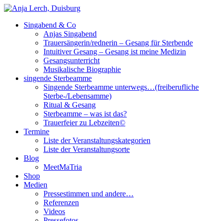
Singabend & Co
Singende Sterbeamme
Anjas Welt
Anjas Singabend
Trauersängerin/rednerin – Gesang für Sterbende
Intuitiver Gesang – Gesang ist meine Medizin
Gesangsunterricht
Musikalische Biographie
singende Sterbeamme
Singende Sterbeamme unterwegs…(freiberufliche
Sterbe-/Lebensamme)
Ritual & Gesang
Sterbeamme – was ist das?
Trauerfeier zu Lebzeiten©
Termine
Liste der Veranstaltungskategorien
Liste der Veranstaltungsorte
Blog
MeetMaTria
Shop
Medien
Pressestimmen und andere…
Referenzen
Videos
Pressefotos