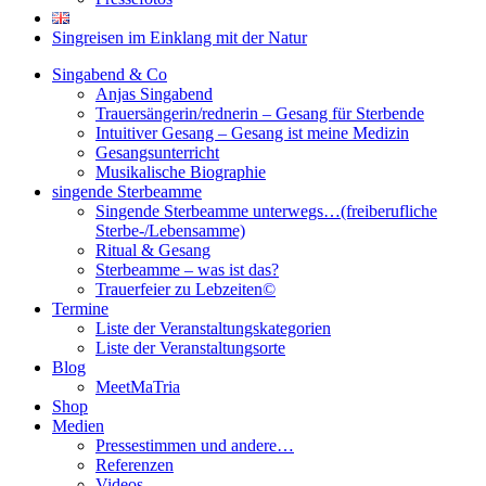
Singreisen im Einklang mit der Natur
Singabend & Co
Anjas Singabend
Trauersängerin/rednerin – Gesang für Sterbende
Intuitiver Gesang – Gesang ist meine Medizin
Gesangsunterricht
Musikalische Biographie
singende Sterbeamme
Singende Sterbeamme unterwegs…(freiberufliche
Sterbe-/Lebensamme)
Ritual & Gesang
Sterbeamme – was ist das?
Trauerfeier zu Lebzeiten©
Termine
Liste der Veranstaltungskategorien
Liste der Veranstaltungsorte
Blog
MeetMaTria
Shop
Medien
Pressestimmen und andere…
Referenzen
Videos