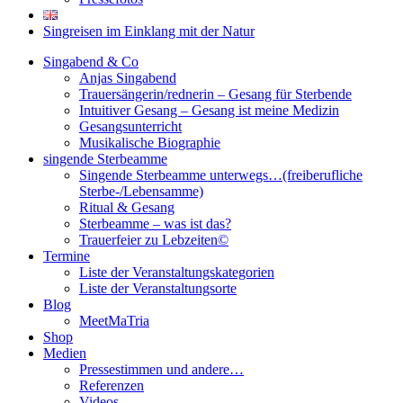
Singreisen im Einklang mit der Natur
Singabend & Co
Anjas Singabend
Trauersängerin/rednerin – Gesang für Sterbende
Intuitiver Gesang – Gesang ist meine Medizin
Gesangsunterricht
Musikalische Biographie
singende Sterbeamme
Singende Sterbeamme unterwegs…(freiberufliche
Sterbe-/Lebensamme)
Ritual & Gesang
Sterbeamme – was ist das?
Trauerfeier zu Lebzeiten©
Termine
Liste der Veranstaltungskategorien
Liste der Veranstaltungsorte
Blog
MeetMaTria
Shop
Medien
Pressestimmen und andere…
Referenzen
Videos