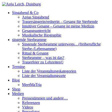
Singabend & Co
Singende Sterbeamme
Anjas Welt
Anjas Singabend
Trauersängerin/rednerin – Gesang für Sterbende
Intuitiver Gesang – Gesang ist meine Medizin
Gesangsunterricht
Musikalische Biographie
singende Sterbeamme
Singende Sterbeamme unterwegs…(freiberufliche
Sterbe-/Lebensamme)
Ritual & Gesang
Sterbeamme – was ist das?
Trauerfeier zu Lebzeiten©
Termine
Liste der Veranstaltungskategorien
Liste der Veranstaltungsorte
Blog
MeetMaTria
Shop
Medien
Pressestimmen und andere…
Referenzen
Videos
Pressefotos