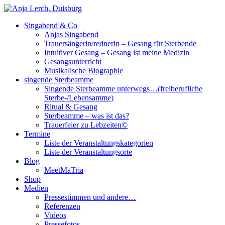
Singabend & Co
Singende Sterbeamme
Anjas Welt
Anjas Singabend
Trauersängerin/rednerin – Gesang für Sterbende
Intuitiver Gesang – Gesang ist meine Medizin
Gesangsunterricht
Musikalische Biographie
singende Sterbeamme
Singende Sterbeamme unterwegs…(freiberufliche
Sterbe-/Lebensamme)
Ritual & Gesang
Sterbeamme – was ist das?
Trauerfeier zu Lebzeiten©
Termine
Liste der Veranstaltungskategorien
Liste der Veranstaltungsorte
Blog
MeetMaTria
Shop
Medien
Pressestimmen und andere…
Referenzen
Videos
Pressefotos