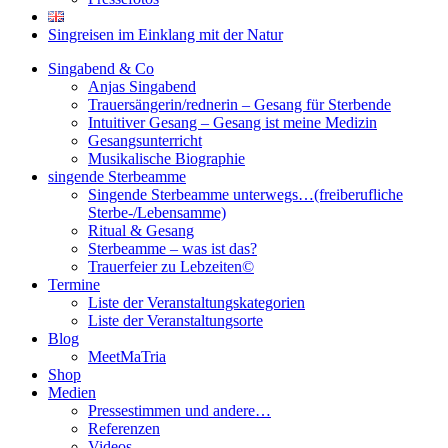
Singreisen im Einklang mit der Natur
Singabend & Co
Anjas Singabend
Trauersängerin/rednerin – Gesang für Sterbende
Intuitiver Gesang – Gesang ist meine Medizin
Gesangsunterricht
Musikalische Biographie
singende Sterbeamme
Singende Sterbeamme unterwegs…(freiberufliche
Sterbe-/Lebensamme)
Ritual & Gesang
Sterbeamme – was ist das?
Trauerfeier zu Lebzeiten©
Termine
Liste der Veranstaltungskategorien
Liste der Veranstaltungsorte
Blog
MeetMaTria
Shop
Medien
Pressestimmen und andere…
Referenzen
Videos