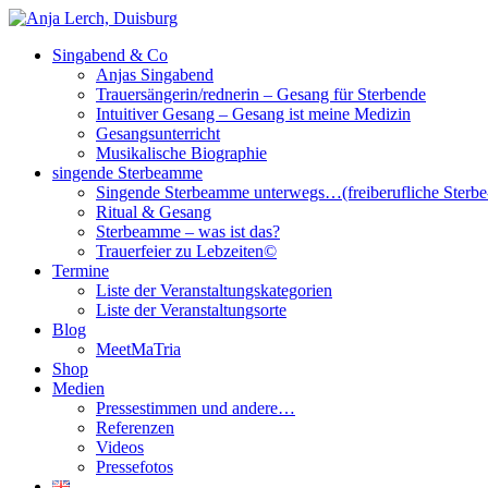
Singabend & Co
Singende Sterbeamme
Anjas Welt
Anjas Singabend
Trauersängerin/rednerin – Gesang für Sterbende
Intuitiver Gesang – Gesang ist meine Medizin
Gesangsunterricht
Musikalische Biographie
singende Sterbeamme
Singende Sterbeamme unterwegs…(freiberufliche Sterb
Ritual & Gesang
Sterbeamme – was ist das?
Trauerfeier zu Lebzeiten©
Termine
Liste der Veranstaltungskategorien
Liste der Veranstaltungsorte
Blog
MeetMaTria
Shop
Medien
Pressestimmen und andere…
Referenzen
Videos
Pressefotos