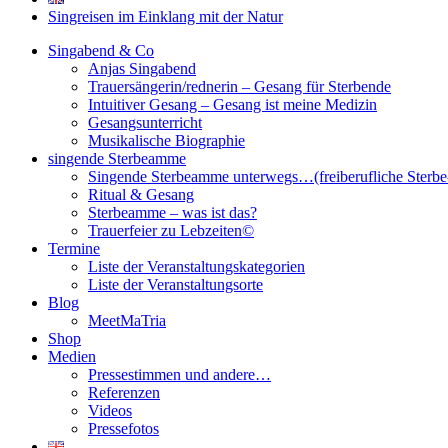
Singreisen im Einklang mit der Natur
Singabend & Co
Anjas Singabend
Trauersängerin/rednerin – Gesang für Sterbende
Intuitiver Gesang – Gesang ist meine Medizin
Gesangsunterricht
Musikalische Biographie
singende Sterbeamme
Singende Sterbeamme unterwegs…(freiberufliche Sterb
Ritual & Gesang
Sterbeamme – was ist das?
Trauerfeier zu Lebzeiten©
Termine
Liste der Veranstaltungskategorien
Liste der Veranstaltungsorte
Blog
MeetMaTria
Shop
Medien
Pressestimmen und andere…
Referenzen
Videos
Pressefotos