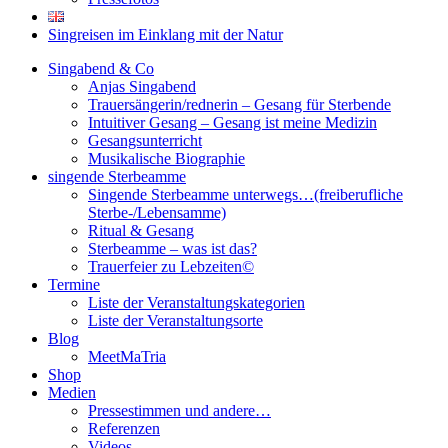
Singreisen im Einklang mit der Natur
Singabend & Co
Anjas Singabend
Trauersängerin/rednerin – Gesang für Sterbende
Intuitiver Gesang – Gesang ist meine Medizin
Gesangsunterricht
Musikalische Biographie
singende Sterbeamme
Singende Sterbeamme unterwegs…(freiberufliche
Sterbe-/Lebensamme)
Ritual & Gesang
Sterbeamme – was ist das?
Trauerfeier zu Lebzeiten©
Termine
Liste der Veranstaltungskategorien
Liste der Veranstaltungsorte
Blog
MeetMaTria
Shop
Medien
Pressestimmen und andere…
Referenzen
Videos