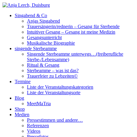
Singabend & Co
Singende Sterbeamme
Anjas Welt
Anjas Singabend
Trauersängerin/rednerin – Gesang für Sterbende
Intuitiver Gesang – Gesang ist meine Medizin
Gesangsunterricht
Musikalische Biographie
singende Sterbeamme
Singende Sterbeamme unterwegs…(freiberufliche
Sterbe-/Lebensamme)
Ritual & Gesang
Sterbeamme – was ist das?
Trauerfeier zu Lebzeiten©
Termine
Liste der Veranstaltungskategorien
Liste der Veranstaltungsorte
Blog
MeetMaTria
Shop
Medien
Pressestimmen und andere…
Referenzen
Videos
Pressefotos