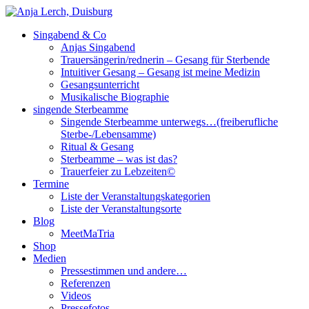
Singabend & Co
Singende Sterbeamme
Anjas Welt
Anjas Singabend
Trauersängerin/rednerin – Gesang für Sterbende
Intuitiver Gesang – Gesang ist meine Medizin
Gesangsunterricht
Musikalische Biographie
singende Sterbeamme
Singende Sterbeamme unterwegs…(freiberufliche
Sterbe-/Lebensamme)
Ritual & Gesang
Sterbeamme – was ist das?
Trauerfeier zu Lebzeiten©
Termine
Liste der Veranstaltungskategorien
Liste der Veranstaltungsorte
Blog
MeetMaTria
Shop
Medien
Pressestimmen und andere…
Referenzen
Videos
Pressefotos