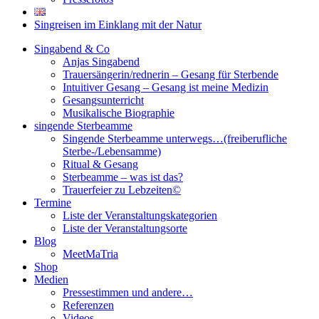
Singreisen im Einklang mit der Natur
Singabend & Co
Anjas Singabend
Trauersängerin/rednerin – Gesang für Sterbende
Intuitiver Gesang – Gesang ist meine Medizin
Gesangsunterricht
Musikalische Biographie
singende Sterbeamme
Singende Sterbeamme unterwegs…(freiberufliche
Sterbe-/Lebensamme)
Ritual & Gesang
Sterbeamme – was ist das?
Trauerfeier zu Lebzeiten©
Termine
Liste der Veranstaltungskategorien
Liste der Veranstaltungsorte
Blog
MeetMaTria
Shop
Medien
Pressestimmen und andere…
Referenzen
Videos