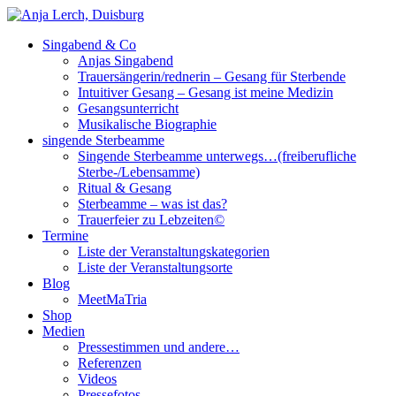
Singabend & Co
Singende Sterbeamme
Anjas Welt
Anjas Singabend
Trauersängerin/rednerin – Gesang für Sterbende
Intuitiver Gesang – Gesang ist meine Medizin
Gesangsunterricht
Musikalische Biographie
singende Sterbeamme
Singende Sterbeamme unterwegs…(freiberufliche
Sterbe-/Lebensamme)
Ritual & Gesang
Sterbeamme – was ist das?
Trauerfeier zu Lebzeiten©
Termine
Liste der Veranstaltungskategorien
Liste der Veranstaltungsorte
Blog
MeetMaTria
Shop
Medien
Pressestimmen und andere…
Referenzen
Videos
Pressefotos