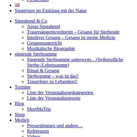
Singreisen im Einklang mit der Natur
Singabend & Co
Anjas Singabend
Trauersängerin/rednerin – Gesang für Sterbende
Intuitiver Gesang – Gesang ist meine Medizin
Gesangsunterricht
Musikalische Biographie
singende Sterbeamme
Singende Sterbeamme unterwegs…(freiberufliche
Sterbe-/Lebensamme)
Ritual & Gesang
Sterbeamme – was ist das?
Trauerfeier zu Lebzeiten©
Termine
Liste der Veranstaltungskategorien
Liste der Veranstaltungsorte
Blog
MeetMaTria
Shop
Medien
Pressestimmen und andere…
Referenzen
Videos