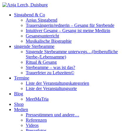
Singabend & Co
Singende Sterbeamme
Anjas Welt
Anjas Singabend
Trauersängerin/rednerin – Gesang für Sterbende
Intuitiver Gesang – Gesang ist meine Medizin
Gesangsunterricht
Musikalische Biographie
singende Sterbeamme
Singende Sterbeamme unterwegs…(freiberufliche
Sterbe-/Lebensamme)
Ritual & Gesang
Sterbeamme – was ist das?
Trauerfeier zu Lebzeiten©
Termine
Liste der Veranstaltungskategorien
Liste der Veranstaltungsorte
Blog
MeetMaTria
Shop
Medien
Pressestimmen und andere…
Referenzen
Videos
Pressefotos