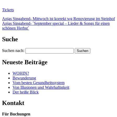
Tickets
Anjas Singabend- Mittwoch ist korrekt wg Renovierung im Steinhof
Anjas Singabend- `September special – Lieder & Songs für einen
schönen Herbst´
Suche
Suchen nach:
Neueste Beiträge
WOHIN?
Bewunderung
Vom besten Gesundheitssystem
Von Illusionen und Wahrhaftigkeit
Der heiße Blick
Kontakt
Für Buchungen