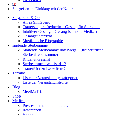
Singreisen im Einklang mit der Natur
Singabend & Co
Anjas Singabend
Trauersängerin/rednerin – Gesang für Sterbende
Intuitiver Gesang – Gesang ist meine Medizin
Gesangsunterricht
Musikalische Biographie
singende Sterbeamme
Singende Sterbeamme unterwegs…(freiberufliche
Sterbe-/Lebensamme)
Ritual & Gesang
Sterbeamme – was ist das?
Trauerfeier zu Lebzeiten©
Termine
Liste der Veranstaltungskategorien
Liste der Veranstaltungsorte
Blog
MeetMaTria
Shop
Medien
Pressestimmen und andere…
Referenzen
Videos