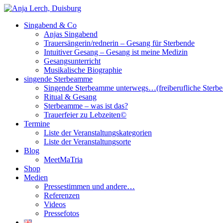
Singabend & Co
Singende Sterbeamme
Anjas Welt
Anjas Singabend
Trauersängerin/rednerin – Gesang für Sterbende
Intuitiver Gesang – Gesang ist meine Medizin
Gesangsunterricht
Musikalische Biographie
singende Sterbeamme
Singende Sterbeamme unterwegs…(freiberufliche Sterb
Ritual & Gesang
Sterbeamme – was ist das?
Trauerfeier zu Lebzeiten©
Termine
Liste der Veranstaltungskategorien
Liste der Veranstaltungsorte
Blog
MeetMaTria
Shop
Medien
Pressestimmen und andere…
Referenzen
Videos
Pressefotos