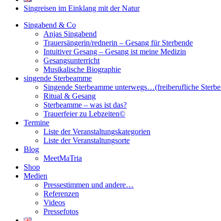
Singreisen im Einklang mit der Natur
Singabend & Co
Anjas Singabend
Trauersängerin/rednerin – Gesang für Sterbende
Intuitiver Gesang – Gesang ist meine Medizin
Gesangsunterricht
Musikalische Biographie
singende Sterbeamme
Singende Sterbeamme unterwegs…(freiberufliche Sterb
Ritual & Gesang
Sterbeamme – was ist das?
Trauerfeier zu Lebzeiten©
Termine
Liste der Veranstaltungskategorien
Liste der Veranstaltungsorte
Blog
MeetMaTria
Shop
Medien
Pressestimmen und andere…
Referenzen
Videos
Pressefotos